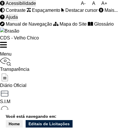
Acessibilidade
A-
A
A+
Contraste
Espaçamento
Destacar cursor
Mais...
Ajuda
Manual de Navegação
Mapa do Site
Glossário
CDS - Velho Chico
Menu
Transparência
Diário Oficial
S.I.M
Você está navegando em:
Ouvidoria
Home
Editais de Licitações