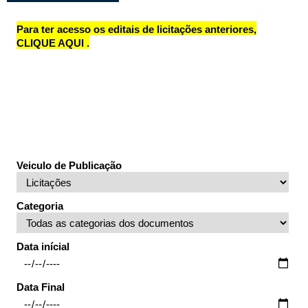
Fale conosco
Para ter acesso os editais de licitações anteriores,
Nome*
CLIQUE AQUI
.
Telefone 1*
Telefone 2
E-mail*
Cidade/Estado
Assunto*
Veiculo de Publicação
Categoria
Mensagem*
*Campos obrigatórios
Ao iniciar um contato, você concorda com a
Política de
Data inícial
privacidade
Data Final