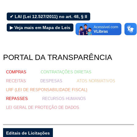
e-SIC
✔ LAI (Lei 12.527/2011) no art. 48, § II
▶ Veja mais em Mapa de Leis
Filtrar por todos
Acesso à Informação
Cidadão
PORTAL DA TRANSPARÊNCIA
Empresas
Fotos
COMPRAS
CONTRATAÇÕES DIRETAS
Notícias
Prefeituras
RECEITAS
DESPESAS
ATOS NORMATIVOS
Servidor
LRF (LEI DE RESPONSABILIDADE FISCAL)
Transparência
REPASSES
RECURSOS HUMANOS
Turistas
LEI GERAL DE PROTEÇÃO DE DADOS
Videos
Áudios
Fale conosco
Editais de Licitações