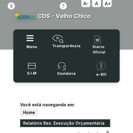
A-
A
A+
CDS - Velho Chico
Transparência
Menu
Diário
Oficial
S.I.M
Ouvidoria
e-SIC
Você está navegando em:
Home
Relatório Res. Execução Orçamentária
(RREO) (Documentos)