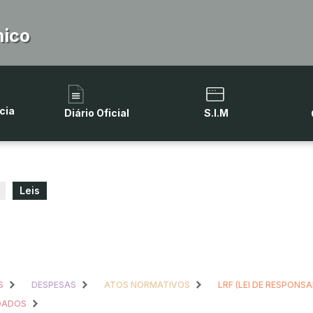
hico
cia
Diário Oficial
S.I.M
Leis
S
DESPESAS
ATOS NORMATIVOS
LRF (LEI DE RESPONSA
 DADOS