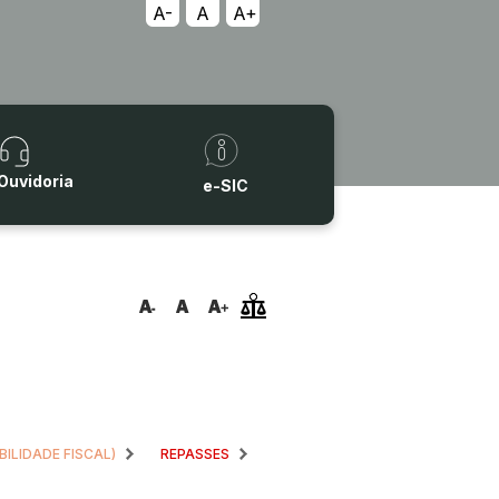
A-
A
A+
Ouvidoria
e-SIC
BILIDADE FISCAL)
REPASSES