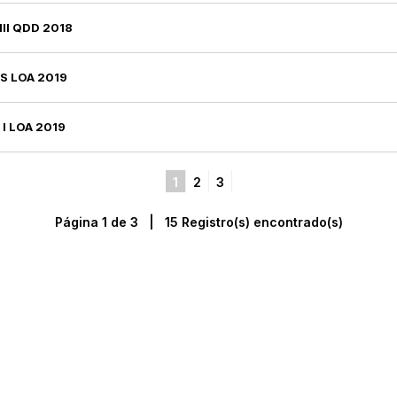
III QDD 2018
S LOA 2019
 I LOA 2019
1
2
3
Página 1 de 3 | 15 Registro(s) encontrado(s)