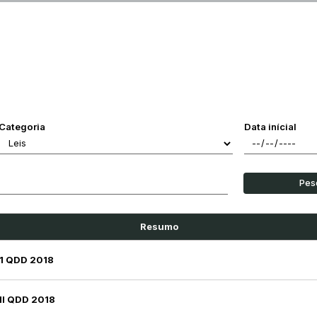
Categoria
Data inícial
Pes
Resumo
 1 QDD 2018
II QDD 2018