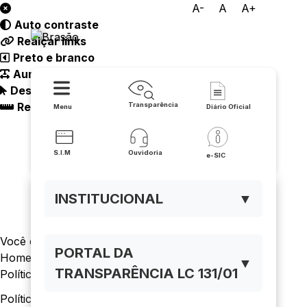
A-
A
A+
Auto contraste
CDS - Velho Chico
Realçar links
Preto e branco
Aumentar espaçamento
Destacando cursor
Regua guia
Transparência
Menu
Diário Oficial
S.I.M
Ouvidoria
e-SIC
INSTITUCIONAL
▼
Você está navegando em:
PORTAL DA
Home
▼
TRANSPARÊNCIA LC 131/01
Política De Privacidade
Política de Privacidade