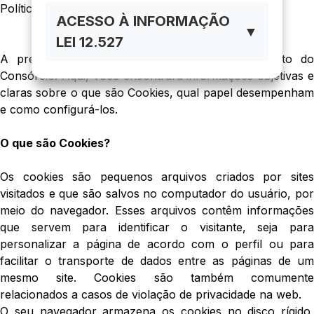
Política de Privacidade
ACESSO À INFORMAÇÃO
POLÍTICA DE PRIVACIDADE
▼
LEI 12.527
A presente Política de Cookies é um documento do
Consórcio. Aqui, você encontrará informações objetivas e
claras sobre o que são Cookies, qual papel desempenham
e como configurá-los.
O que são Cookies?
Os cookies são pequenos arquivos criados por sites
visitados e que são salvos no computador do usuário, por
meio do navegador. Esses arquivos contêm informações
que servem para identificar o visitante, seja para
personalizar a página de acordo com o perfil ou para
facilitar o transporte de dados entre as páginas de um
mesmo site. Cookies são também comumente
relacionados a casos de violação de privacidade na web.
O seu navegador armazena os cookies no disco rígido,