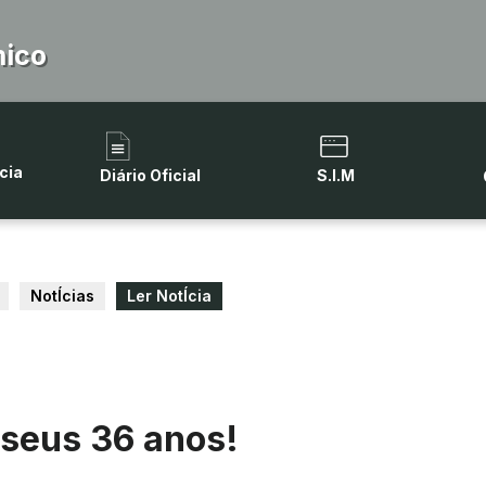
hico
cia
Diário Oficial
S.I.M
NotÍcias
Ler NotÍcia
 seus 36 anos!