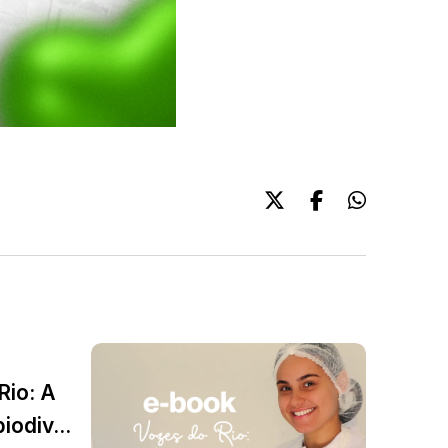
Rio: A
odiv...