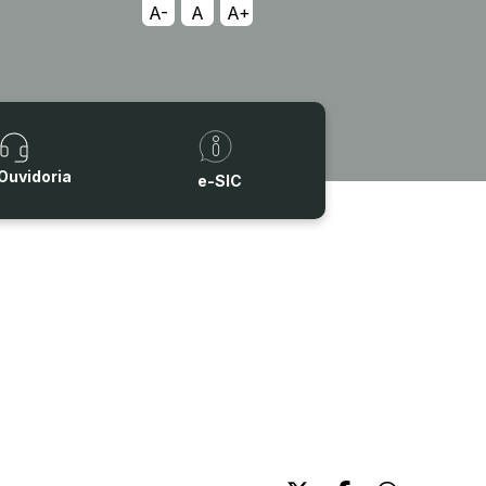
A-
A
A+
Ouvidoria
e-SIC