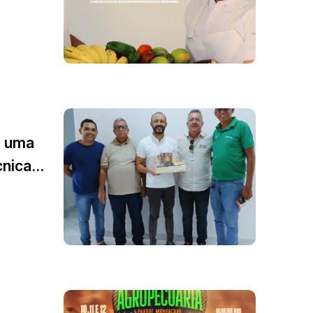
u uma
nica...